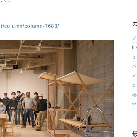
et/column/column-7683/
ブ
ki
さ
パ
メ
会
地
学