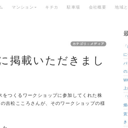
ム
マンション
キチカ
駐車場
会社概要
地域
カテゴリ：メディア
「
に
EWSに掲載いただきまし
パ
の
W
上
スをつくるワークショップに参加してくれた株
「
取締役の吉松こころさんが、そのワークショップの様
畑
賃
き
した。